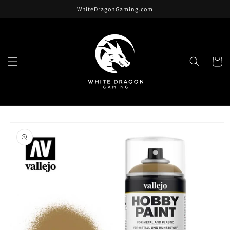
跳至內
WhiteDragonGaming.com
容
購
物
車
略過產
品資訊