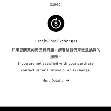
$1000!
Hassle-Free Exchanges
如果您購買的商品有問題，請聯絡我們來做退換貨的
服務
。
If you are not satisfied with your purchase
contact us for a refund or an exchange.
More Details