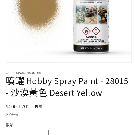
在
互
WHITEDRAGONGAMING
動
噴罐 Hobby Spray Paint - 28015
視
窗
- 沙漠黃色 Desert Yellow
中
開
啟
定
$400 TWD
售罄
多
價
內含稅金。
媒
體
數量
檔
案