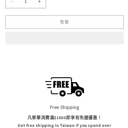
1
噴
噴
罐
罐
Hobby
Hobby
售罄
Spray
Spray
Paint
Paint
-
-
28015
28015
-
-
沙
沙
漠
漠
黃
黃
色
色
Desert
Desert
Yellow
Yellow
數
數
量
量
Free Shipping
減
增
凡單筆消費滿$1000即享有免運優惠！
少
加
Get free shipping in Taiwan if you spend over