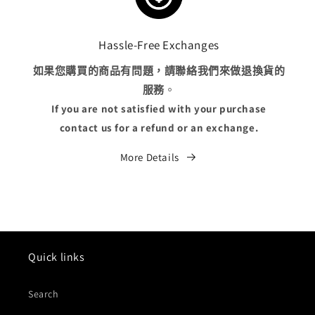
Hassle-Free Exchanges
如果您購買的商品有問題，請聯絡我們來做退換貨的
服務
。
If you are not satisfied with your purchase
contact us for a refund or an exchange.
More Details
Quick links
Search