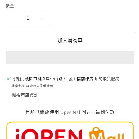
案
2
數量
1
Contrast/
Contrast/
對
對
比
比
加入購物車
漆
漆
:
:
Frostheart
Frostheart
(18ml)
(18ml)
數
數
可提供
桃園市桃園區中山路 64 號 1 樓前棟店面
的取貨服務
量
量
通常會在 24 小時內準備就緒
減
增
檢視商店資訊
少
加
目前已開放使用iOpen Mall可7-11貨到付款