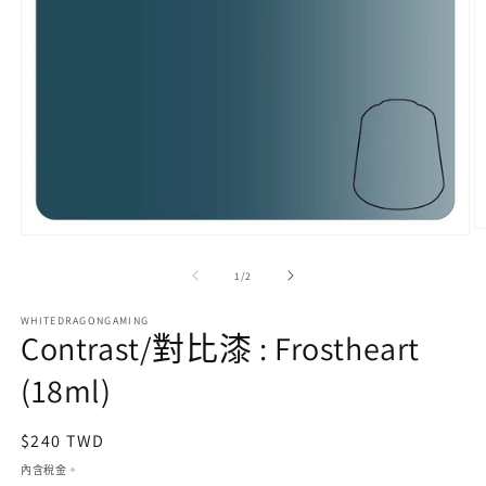
在
互
/
1
/
2
動
視
WHITEDRAGONGAMING
窗
Contrast/對比漆 : Frostheart
中
開
(18ml)
啟
多
媒
定
$240 TWD
體
價
檔
內含稅金。