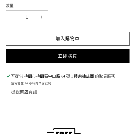
案
數量
1
Index
Index
Cards:
Cards:
Imperial
Imperial
Agents
Agents
加入購物車
(Chinese)
(Chinese)
-
-
立即購買
索
索
引
引
卡:
卡:
可提供
桃園市桃園區中山路 64 號 1 樓前棟店面
的取貨服務
帝
帝
通常會在 24 小時內準備就緒
國
國
檢視商店資訊
特
特
務
務
(簡
(簡
中
中
版)
版)