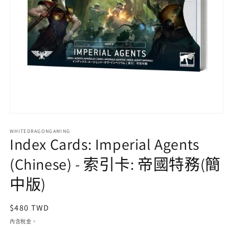
在
互
WHITEDRAGONGAMING
動
Index Cards: Imperial Agents
視
窗
(Chinese) - 索引卡: 帝國特務(簡
中
開
中版)
啟
多
媒
定
$480 TWD
體
價
內含稅金。
檔