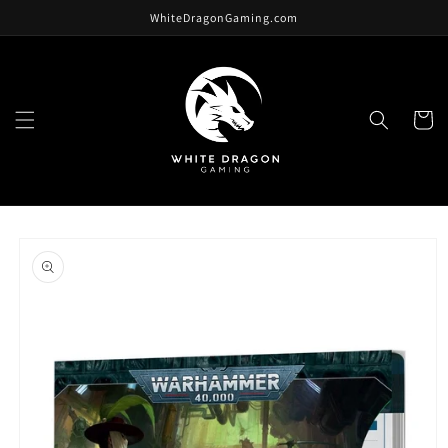
跳至內
WhiteDragonGaming.com
容
購
物
車
略過產
品資訊